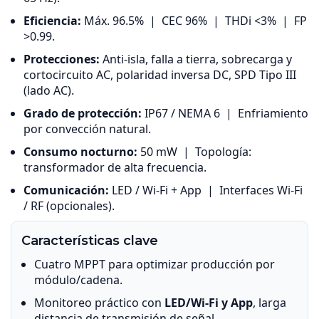
Eficiencia:
Máx. 96.5% | CEC 96% | THDi <3% | FP
>0.99.
Protecciones:
Anti-isla, falla a tierra, sobrecarga y
cortocircuito AC, polaridad inversa DC, SPD Tipo III
(lado AC).
Grado de protección:
IP67 / NEMA 6 | Enfriamiento
por convección natural.
Consumo nocturno:
50 mW | Topología:
transformador de alta frecuencia.
Comunicación:
LED / Wi-Fi + App | Interfaces Wi-Fi
/ RF (opcionales).
Características clave
Cuatro MPPT para optimizar producción por
módulo/cadena.
Monitoreo práctico con
LED/Wi-Fi y App
, larga
distancia de transmisión de señal.