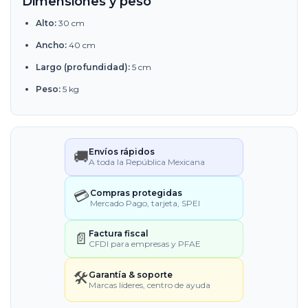
Dimensiones y peso
Alto:
30 cm
Ancho:
40 cm
Largo (profundidad):
5 cm
Peso:
5 kg
Envíos rápidos
🚚
A toda la República Mexicana
💳
Compras protegidas
Mercado Pago, tarjeta, SPEI
Factura fiscal
📄
CFDI para empresas y PFAE
🛠️
Garantía & soporte
Marcas líderes, centro de ayuda