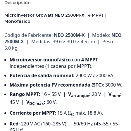
Descripción
Microinversor Growatt NEO 2500M-X | 4 MPPT |
Monofásico
Código de Fabricante:
NEO 2500M-X
| Modelo:
NEO
2500M-X
| Medidas: 39.6 × 30.0 × 4.5 cm | Peso:
5.0 kg
Microinversor monofásico
con
4 MPPT
independientes (1 cadena por MPPT).
Potencia de salida nominal:
2000 W / 2000 VA.
Máxima potencia FV recomendada (STC):
3000 W.
Rango MPPT:
16 – 55 V |
V
:
20 V |
V
:
arranque
nom
45 V |
V
:
60 V.
DC máx
Corriente por MPPT:
15 A (I
máx. 18.8 A).
sc
Red:
220 V AC (160–285 V) | 50/60 Hz (45–55 / 55–
65 Hz).