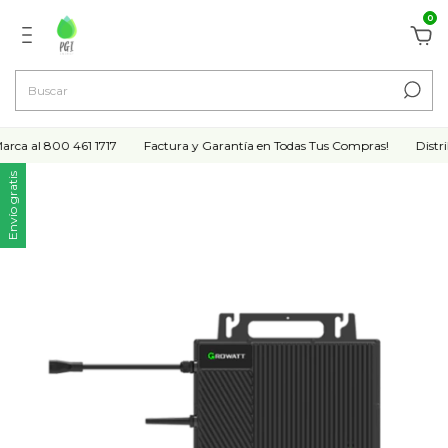
0
a al 800 461 1717
Factura y Garantía en Todas Tus Compras!
Distribu
Envío gratis