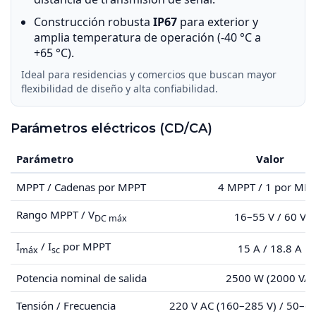
Construcción robusta
IP67
para exterior y
amplia temperatura de operación (-40 °C a
+65 °C).
Ideal para residencias y comercios que buscan mayor
flexibilidad de diseño y alta confiabilidad.
Parámetros eléctricos (CD/CA)
Parámetro
Valor
MPPT / Cadenas por MPPT
4 MPPT / 1 por MP
Rango MPPT / V
16–55 V / 60 V
DC máx
I
/ I
por MPPT
15 A / 18.8 A
máx
sc
Potencia nominal de salida
2500 W (2000 VA)
Tensión / Frecuencia
220 V AC (160–285 V) / 50–6