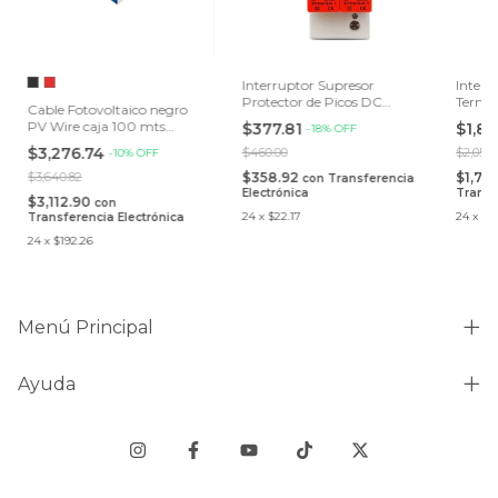
Interruptor Supresor
Interr
Protector de Picos DC
Termo
Cable Fotovoltaico negro
TOMZN | 2P | 1000V Solar
2P 25
PV Wire caja 100 mts
$377.81
$1,8
-
18
%
OFF
Fotovoltaico
con po
10AWG 2000V 19 hilos
$3,276.74
$460.00
$2,051.
-
10
%
OFF
$3,640.82
$358.92
$1,75
con
Transferencia
Electrónica
Transf
$3,112.90
con
24
x
$22.17
24
x
$10
Transferencia Electrónica
24
x
$192.26
Menú Principal
Ayuda