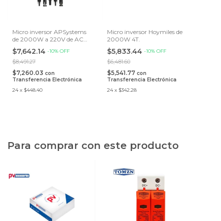
Micro inversor APSystems
Micro inversor Hoymiles de
de 2000W a 220V de AC
2000W 4T.
p/4 paneles - 2 Fases
$7,642.14
$5,833.44
-
10
%
OFF
-
10
%
OFF
$8,491.27
$6,481.60
$7,260.03
$5,541.77
con
con
Transferencia Electrónica
Transferencia Electrónica
24
x
$448.40
24
x
$342.28
Para comprar con este producto