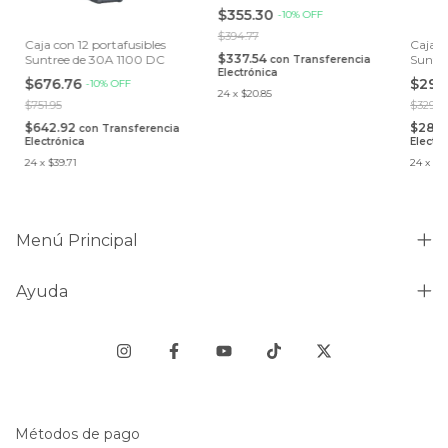
$355.30
-
10
%
OFF
$394.77
Caja con 12 portafusibles
Caja c
$337.54
Suntree de 30A 1100 DC
Suntre
con
Transferencia
Electrónica
10x3
$676.76
$296
-
10
%
OFF
24
x
$20.85
$751.95
$329.7
$642.92
$281.
con
Transferencia
Electrónica
Electr
24
x
$39.71
24
x
$17
Menú Principal
Ayuda
Métodos de pago