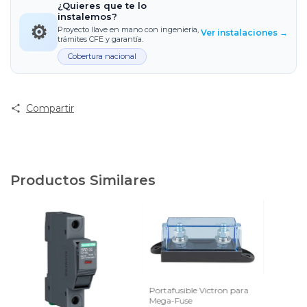
¿Quieres que te lo
instalemos?
⚙️
Proyecto llave en mano con ingeniería,
Ver instalaciones →
trámites CFE y garantía.
Cobertura nacional
Compartir
Productos Similares
Portafusible Victron para
Mega-Fuse