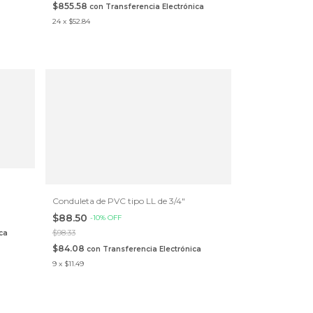
$855.58
con
Transferencia Electrónica
24
x
$52.84
Conduleta de PVC tipo LL de 3/4"
$88.50
-
10
%
OFF
$98.33
ca
$84.08
con
Transferencia Electrónica
9
x
$11.49