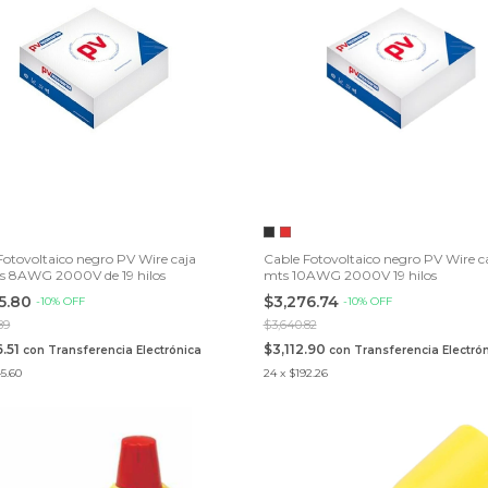
Fotovoltaico negro PV Wire caja
Cable Fotovoltaico negro PV Wire c
 8AWG 2000V de 19 hilos
mts 10AWG 2000V 19 hilos
85.80
$3,276.74
-
10
%
OFF
-
10
%
OFF
89
$3,640.82
6.51
$3,112.90
con
Transferencia Electrónica
con
Transferencia Electró
5.60
24
x
$192.26