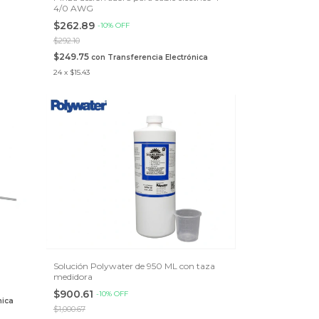
4/0 AWG
$262.89
-
10
%
OFF
$292.10
$249.75
con
Transferencia Electrónica
24
x
$15.43
Solución Polywater de 950 ML con taza
medidora
$900.61
-
10
%
OFF
nica
$1,000.67