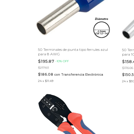
50 Terminales de punta tipo ferrules azul
50 Term
para 8 AWG
para 
$195.87
$158
-
10
%
OFF
$217.63
$176.06
$186.08
$150.
con
Transferencia Electrónica
24
x
$11.49
24
x
$9.