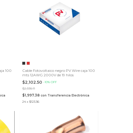
aja 100
Cable Fotovoltaico negro PV Wire caja 100
mts 12AWG 2000V de 19 hilos
$2,102.50
-
10
%
OFF
$2,336.11
$1,997.38
nica
con
Transferencia Electrónica
24
x
$123.36