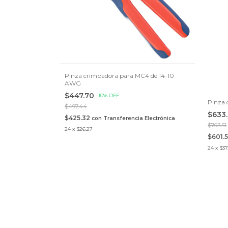
Pinza crimpadora para MC4 de 14-10
AWG
$447.70
-
10
%
OFF
Pinza 
$497.44
$633
$425.32
con
Transferencia Electrónica
$703.51
24
x
$26.27
$601.
24
x
$37