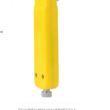
ica
Pinza desforradora para cable eléctrico 4-