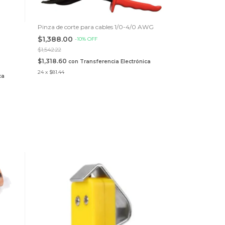
Pinza de corte para cables 1/0-4/0 AWG
$1,388.00
-
10
%
OFF
$1,542.22
$1,318.60
con
Transferencia Electrónica
24
x
$81.44
ca