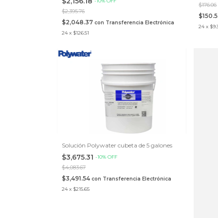
$2,156.18
-
10
%
OFF
$176.06
$2,395.76
$150.
$2,048.37
con
Transferencia Electrónica
24
x
$9.
24
x
$126.51
Solución Polywater cubeta de 5 galones
$3,675.31
-
10
%
OFF
$4,083.67
$3,491.54
con
Transferencia Electrónica
24
x
$215.65