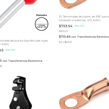
10 Terminales de cobre, de 3/8" para
conexión a baterías, 2/0 AWG
$753.54
-
10
%
OFF
$837.27
$715.86
con
Transferencia Electróni
inales de punta tipo ferrules rojas
24
x
$44.21
10 AWG
.45
-
10
%
OFF
53
con
Transferencia Electrónica
30