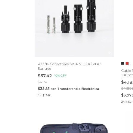
Par de Conectores MC4 N1 1500 VDC
Suntree
Cable 
100mts
$37.42
-
10
%
OFF
$4,1
$41.57
$35.55
$4,650.
con
Transferencia Electrónica
$3,97
3
x
$13.46
24
x
$24