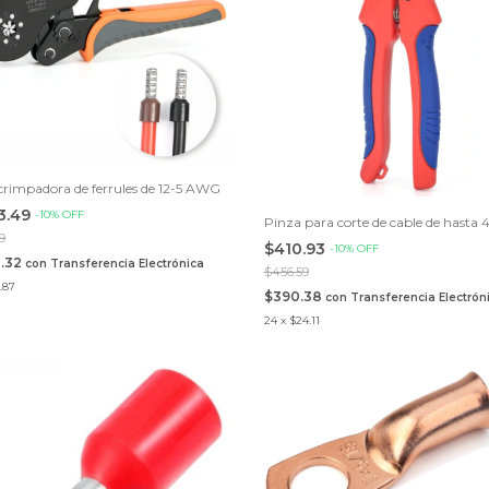
crimpadora de ferrules de 12-5 AWG
63.49
-
10
%
OFF
Pinza para corte de cable de hasta
09
$410.93
-
10
%
OFF
0.32
con
Transferencia Electrónica
$456.59
.87
$390.38
con
Transferencia Electrón
24
x
$24.11