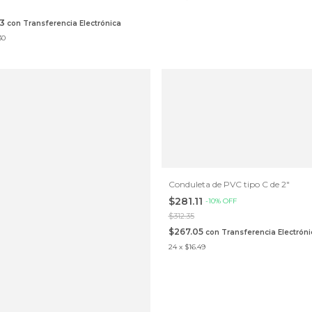
53
con
Transferencia Electrónica
30
Conduleta de PVC tipo C de 2"
$281.11
-
10
%
OFF
$312.35
$267.05
con
Transferencia Electróni
24
x
$16.49