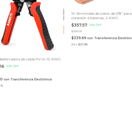
10 Terminales de cobre, de 3/8" para
conexión a baterías, 4 AWG
$357.57
-
10
%
OFF
$397.31
$339.69
con
Transferencia Electrón
24
x
$20.98
desforradora de cable PV,14-10 AWG
.16
-
10
%
OFF
50
con
Transferencia Electrónica
.15