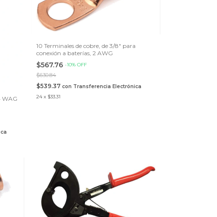
10 Terminales de cobre, de 3/8" para
conexión a baterías, 2 AWG
$567.76
-
10
%
OFF
$630.84
$539.37
con
Transferencia Electrónica
24
x
$33.31
 4 WAG
ica