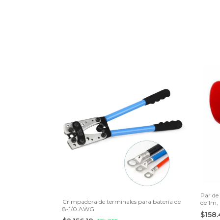
Par de
Crimpadora de terminales para batería de
de 1m,
8-1/0 AWG
$158