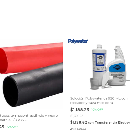
Solución Polywater de 950 ML con
roceador y taza medidora
$1,188.23
-
10
%
OFF
 tubos termocontractil rojo y negro,
$1,320.25
 para 4-1/0 AWG
$1,128.82
con
Transferencia Electró
.45
-
10
%
OFF
24
x
$69.72