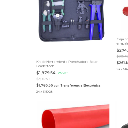
Caja c
empal
$274
$305.4
Kit de Herramienta Ponchadora Solar
$261.
Leadertech
24
x
$16
$1,879.54
-
9
%
OFF
$2,067.50
$1,785.56
con
Transferencia Electrónica
24
x
$110.28