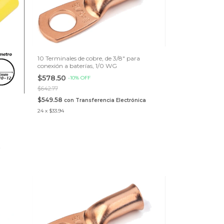
10 Terminales de cobre, de 3/8" para
conexión a baterías, 1/0 WG
$578.50
-
10
%
OFF
$642.77
$549.58
con
Transferencia Electrónica
24
x
$33.94
a