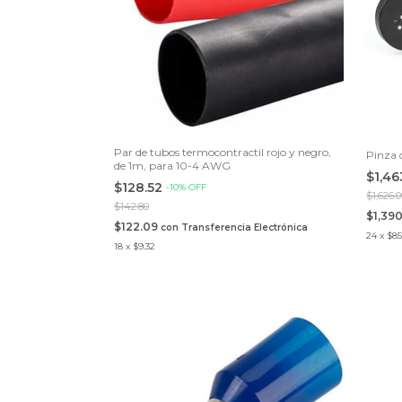
Par de tubos termocontractil rojo y negro,
Pinza 
de 1m, para 10-4 AWG
$1,4
$128.52
-
10
%
OFF
$1,626.
$142.80
$1,39
$122.09
con
Transferencia Electrónica
24
x
$85
18
x
$9.32