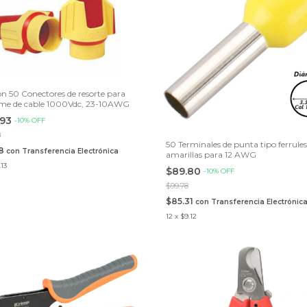
on 50 Conectores de resorte para
me de cable 1000Vdc, 23-10AWG
.93
-
10
%
OFF
8
50 Terminales de punta tipo ferrules
18
con
Transferencia Electrónica
amarillas para 12 AWG
.13
$89.80
-
10
%
OFF
$99.78
$85.31
con
Transferencia Electrónic
12
x
$9.12